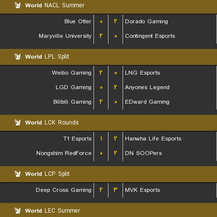
World
NACL Summer
Blue Otter
۰
۲
Dorado Gaming
Maryville University
۲
۰
Contingent Esports
World
LPL Split
Weibo Gaming
۲
۰
LNG Esports
LGD Gaming
۰
۲
Anyones Legend
Bilibili Gaming
۲
۰
EDward Gaming
World
LCK Rounds
T1 Esports
۱
۲
Hanwha Life Esports
Nongshim RedForce
۰
۲
DN SOOPers
World
LCP Split
Deep Cross Gaming
۲
۳
MVK Esports
World
LEC Summer