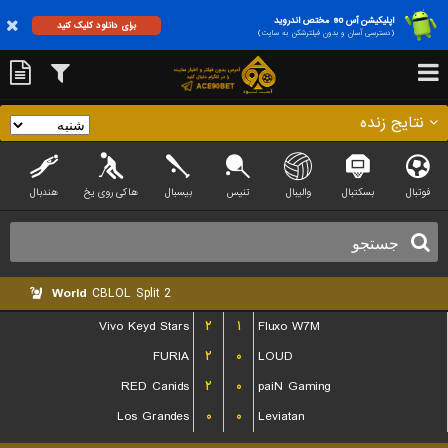
اپلیکیشن آس 90 مختص اندروید
برای دانلود کلیک کنید
(دسترسی آسان و بدون فیلترشکن به سایت)
نتایج زنده
فوتبال
بسکتبال
والیبال
تنیس
بیسبال
هاکی روی یخ
هندبال
World
CBLOL Split 2
Vivo Keyd Stars
۲
۱
Fluxo W7M
FURIA
۲
۰
LOUD
RED Canids
۲
۰
paiN Gaming
Los Grandes
۰
۰
Leviatan